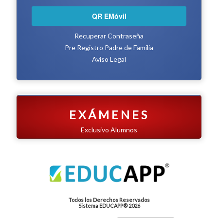
QR EMóvil
Recuperar Contraseña
Pre Registro Padre de Familia
Aviso Legal
E X Á M E N E S
Exclusivo Alumnos
Todos los Derechos Reservados
Sistema EDUCAPP® 2026